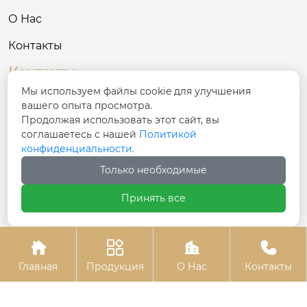
О Нас
Контакты
Контакты
Мы используем файлы cookie для улучшения
№ 68, улица Синфу, уезд Хутуби, Чанцзи-
вашего опыта просмотра.

Хуэйский автономный округ, Синьцзян
Продолжая использовать этот сайт, вы
соглашаетесь с нашей
Политикой
конфиденциальности.

137781801@qq.com
Только необходимые

+86-17799778885
Принять все




Авторское право©ООО Синьцзян Шэнтай Гостиничная м
Главная
Продукция
О Нас
Контакты
ебель