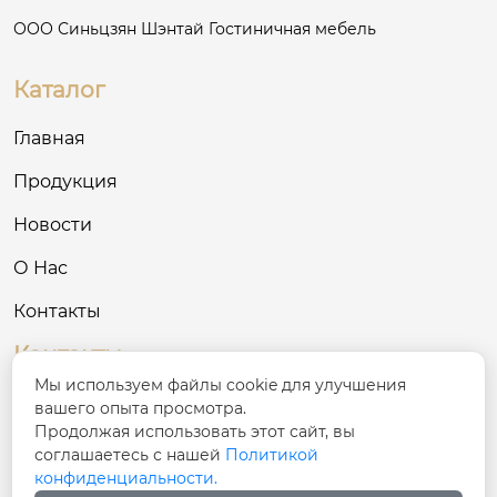
ООО Синьцзян Шэнтай Гостиничная мебель
Каталог
Главная
Продукция
Новости
О Нас
Контакты
Контакты
Мы используем файлы cookie для улучшения
№ 68, улица Синфу, уезд Хутуби, Чанцзи-
вашего опыта просмотра.

Хуэйский автономный округ, Синьцзян
Продолжая использовать этот сайт, вы
соглашаетесь с нашей
Политикой
конфиденциальности.

137781801@qq.com