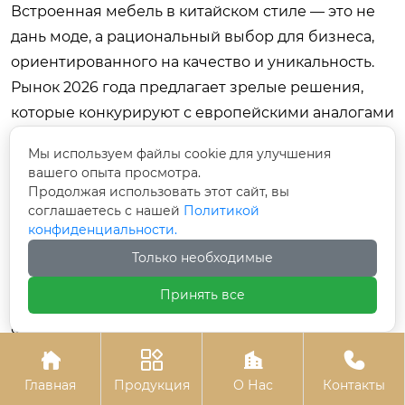
Встроенная мебель в китайском стиле — это не
дань моде, а рациональный выбор для бизнеса,
ориентированного на качество и уникальность.
Рынок 2026 года предлагает зрелые решения,
которые конкурируют с европейскими аналогами
по эстетике, превосходя их по гибкости и цене.
Мы используем файлы cookie для улучшения
Ключ к успеху — не в поиске самого дешевого
вашего опыта просмотра.
поставщика, а в построении долгосрочных
Продолжая использовать этот сайт, вы
соглашаетесь с нашей
Политикой
отношений с технологически развитой фабрикой,
конфиденциальности.
понимающей ваши стандарты качества.
Только необходимые
Мы рекомендуем начать с малого: закажите
Принять все
образцы материалов и тестовую партию для
одного объекта. Оцените логистику, качество
упаковки и реакцию производителя на вопросы.




Только после этого масштабируйте объемы.
Главная
Продукция
О Нас
Контакты