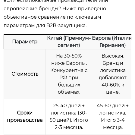
если есть локальные производители или
европейские бренды? Ниже приведено
объективное сравнение по ключевым
параметрам для B2B-закупщика.
Китай (Премиум-
Европа (Италия/
Параметр
сегмент)
Германия)
На 30-50%
Высокая.
ниже Европы.
Бренд и
Конкурентна с
логистика
Стоимость
РФ при
добавляют
больших
40-60% к
объемах.
цене.
25-40 дней +
45-60 дней +
Сроки
логистика (30-
логистика.
производства
50 дней). Итого
Итого 3-4
2-3 месяца.
месяца.