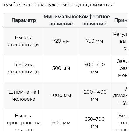
тумбах. Коленям нужно место для движения.
Минимальное
Комфортное
Параметр
Приме
значение
значение
Регули
Высота
720 мм
750 мм
выс
столешницы
ст
Завис
Глубина
600–700
500 мм
раз
столешницы
мм
мони
Д
Ширина на 1
1200–1400
1000 мм
двухме
человека
мм
— уд
Высота
Без 
650–700
пространства
600 мм
тол
мм
для ног
столе