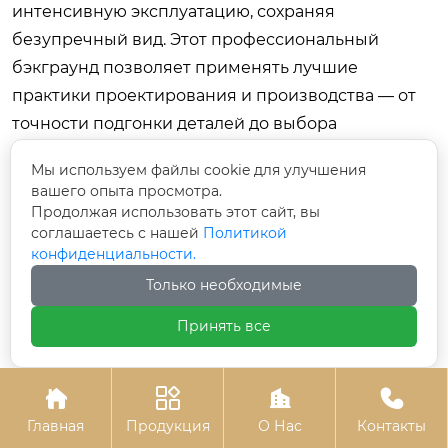
интенсивную эксплуатацию, сохраняя
безупречный вид. Этот профессиональный
бэкграунд позволяет применять лучшие
практики проектирования и производства — от
точности подгонки деталей до выбора
сверхпрочных материалов — в том числе и при
Мы используем файлы cookie для улучшения
создании индивидуальных решений для вашего
вашего опыта просмотра.
дома.
Продолжая использовать этот сайт, вы
соглашаетесь с нашей
Политикой
Часто задаваемые вопросы
конфиденциальности.
Сколько стоит встроенный стол в нишу?
Только необходимые
Стоимость зависит от материалов и сложности.
Принять все
Бюджетный вариант из ЛДСП с простой
фурнитурой обойдется в 15 000 – 25 000 рублей.




Средний сегмент (качественный ЛДСП/МДФ,
Главная
Продукция
О Нас
Контакты
фурнитура Blum/Hettich, подсветка) — 35 000 – 60