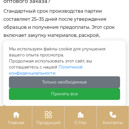
оптового заказа?
Стандартный срок производства партии
составляет 25–35 дней после утверждения
образцов и получения предоплаты. Этот срок
включает закупку материалов, раскрой,
обработку кромок, сборку, упаковку и подготовку
Мы используем файлы cookie для улучшения
документов. Индивидуальные заказы со сложной
вашего опыта просмотра.
электроникой могут требовать до 45–50 дней.
Продолжая использовать этот сайт, вы
соглашаетесь с нашей
Политикой
Логистика до склада покупателя занимает
конфиденциальности.
дополнительно 15–40 дней в зависимости от
Только необходимые
способа доставки (море/жд/авто) и направления.
Принять все
Заключение: Инвестиция в
качество и долгосрочные
отношения




Главная
Продукция
О Нас
Контакты
Встроенный туалетный столик с зеркалом — это