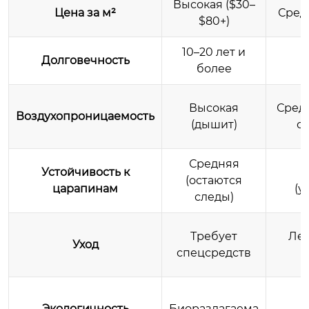
Высокая ($30–
Цена за м²
Средн
$80+)
10–20 лет и
Долговечность
более
Высокая
Средн
Воздухопроницаемость
(дышит)
от
Средняя
Устойчивость к
(остаются
царапинам
(у
следы)
Требует
Лег
Уход
спецсредств
Экологичность
Биоразлагаема