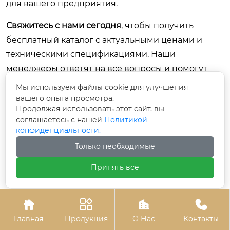
для вашего предприятия.
Свяжитесь с нами сегодня
, чтобы получить
бесплатный каталог с актуальными ценами и
техническими спецификациями. Наши
менеджеры ответят на все вопросы и помогут
сделать выбор, который усилит конкурентные
Мы используем файлы cookie для улучшения
преимущества вашей мебели.
вашего опыта просмотра.
Продолжая использовать этот сайт, вы
Купить кожаные материалы для мебели оптом
|
соглашаетесь с нашей
Политикой
конфиденциальности.
Поставщик обивочных тканей и кожи
|
Только необходимые
Технологии обработки кожи для производителей
Принять все
Предыдущий
Следующий




Главная
Продукция
О Нас
Контакты