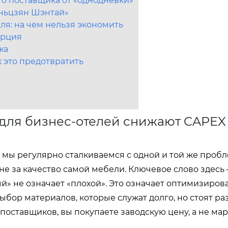
го поставщика от «однодневки»
ньцзян Шэнтай»
ля: на чем нельзя экономить
урция
жа
к это предотвратить
для бизнес-отелей снижают CAPEX 
 мы регулярно сталкиваемся с одной и той же пробл
не за качество самой мебели. Ключевое слово здесь
ый» не означает «плохой». Это означает оптимизиро
ыбор материалов, которые служат долго, но стоят ра
 поставщиков
, вы покупаете заводскую цену, а не м