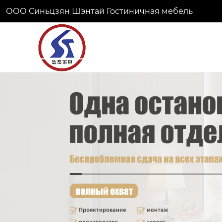
ООО Синьцзян Шэнтай Гостиничная мебель