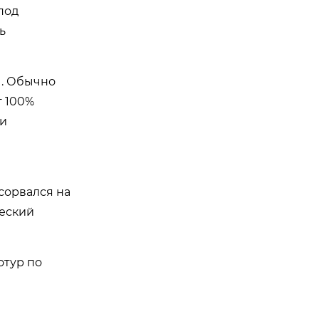
под
ь
ы. Обычно
т 100%
ки
сорвался на
ческий
отур по