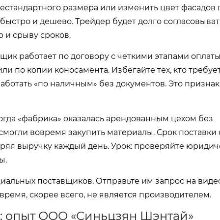
естандартного размера или изменить цвет фасадов 
 быстро и дешево. Трейдер будет долго согласовыват
 и срыву сроков.
щик работает по договору с четкими этапами оплат
ли по копии коносамента. Избегайте тех, кто требуе
 работать «по наличным» без документов. Это призна
когда «фабрика» оказалась арендованным цехом без
 смогли вовремя закупить материалы. Срок поставки 
теряя выручку каждый день. Урок: проверяйте юриди
ы.
циальных поставщиков. Отправьте им запрос на виде
ь время, скорее всего, не является производителем.
: опыт ООО «Синьцзян Шэнтай»