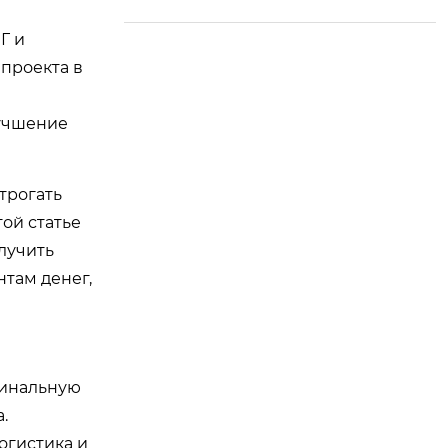
я комплексная отде
лка — новое направ
Г и
ление роста торгов
проекта в
ли между Китаем и
Россией
лучшение
трогать
ой статье
лучить
там денег,
финальную
.
огистика и