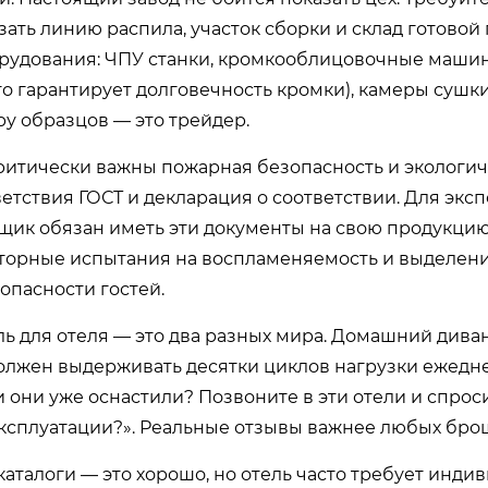
ать линию распила, участок сборки и склад готовой
рудования: ЧПУ станки, кромкооблицовочные маши
о гарантирует долговечность кромки), камеры сушк
ру образцов — это трейдер.
критически важны пожарная безопасность и экологич
етствия ГОСТ и декларация о соответствии. Для эксп
щик обязан иметь эти документы на свою продукцию
раторные испытания на воспламеняемость и выделен
опасности гостей.
ль для отеля — это два разных мира. Домашний дива
 должен выдерживать десятки циклов нагрузки ежедн
 они уже оснастили? Позвоните в эти отели и спрос
 эксплуатации?». Реальные отзывы важнее любых бро
каталоги — это хорошо, но отель часто требует инди