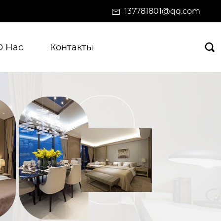
137781801@qq.com
О Нас
Контакты
