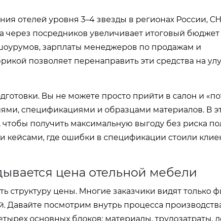
я отелей уровня 3–4 звезды в регионах России, СН
ка через посредников увеличивает итоговый бюджет 
 шоурумов, зарплаты менеджеров по продажам и
брикой позволяет перенаправить эти средства на у
дготовки. Вы не можете просто прийти в салон и «по
иями, спецификациями и образцами материалов. В эт
, чтобы получить максимальную выгоду без риска по
 кейсами, где ошибки в спецификации стоили клиен
адывается цена отельной мебели
ать структуру цены. Многие заказчики видят только 
й. Давайте посмотрим внутрь процесса производства
етырех основных блоков: материалы, трудозатраты, л