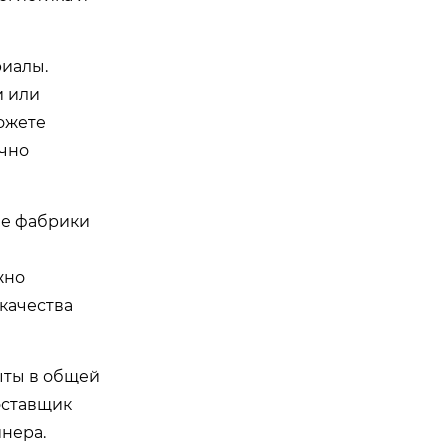
риалы.
и или
ожете
ычно
кие фабрики
жно
 качества
ыты в общей
оставщик
йнера.