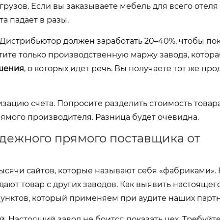
грузов. Если вы заказываете мебель для всего отел
а падает в разы.
. Дистрибьютор должен заработать 20–40%, чтобы по
тите только производственную маржу завода, котор
шения
, о которых идет речь. Вы получаете тот же прод
зацию счета. Попросите разделить стоимость товара
рямого производителя. Разница будет очевидна.
адежного прямого поставщика от
сячи сайтов, которые называют себя «фабриками». 
ают товар с других заводов. Как выявить настоящег
пунктов, который применяем при аудите наших парт
 Настоящий завод не боится показать цех. Требуйт