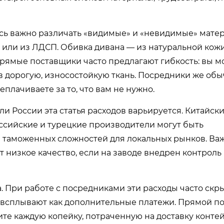
сь важно различать «видимые» и «невидимые» мате
а или из ЛДСП. Обивка дивана — из натуральной кож
Прямые поставщики часто предлагают гибкость: вы м
в дорогую, износостойкую ткань. Посредники же об
плачиваете за то, что вам не нужно.
или России эта статья расходов варьируется. Китайс
ссийские и турецкие производители могут быть
я таможенных сложностей для локальных рынков. Ва
т низкое качество, если на заводе внедрен контроль
. При работе с посредниками эти расходы часто скр
м всплывают как дополнительные платежи. Прямой п
дите каждую копейку, потраченную на доставку конте