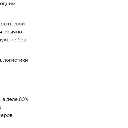
я одним
крыть свои
ая обычно
укт, но без
, логистики
На деле 80%
о
неров.
е