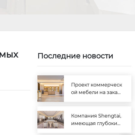
ямых
Последние новости
Проект коммерческ
ой мебели на заказ
для бутик-отеля «Су
нфэн» в Урумчи зав
ершён и введён в э
Компания Shengtai,
ксплуатацию (орие
имеющая глубокие
нтация на русскояз
корни в индустрии