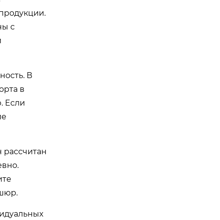
 продукции.
ны с
и
ность. В
орта в
. Если
ие
н рассчитан
евно.
ите
шюр.
видуальных