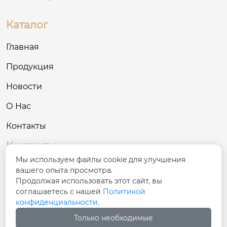
Каталог
Главная
Продукция
Новости
О Нас
Контакты
Контакты
Мы используем файлы cookie для улучшения
№ 68, улица Синфу, уезд Хутуби, Чанцзи-
вашего опыта просмотра.

Хуэйский автономный округ, Синьцзян
Продолжая использовать этот сайт, вы
соглашаетесь с нашей
Политикой
конфиденциальности.

137781801@qq.com
Только необходимые