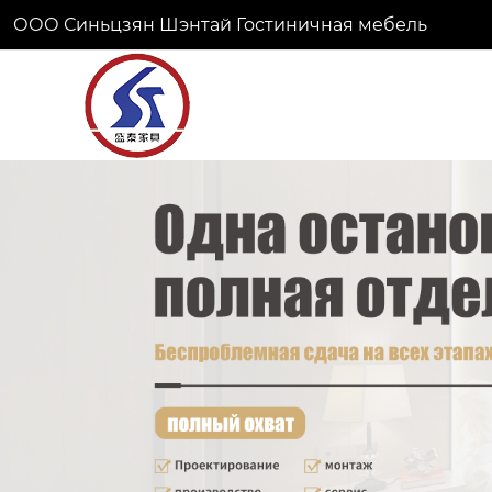
ООО Синьцзян Шэнтай Гостиничная мебель