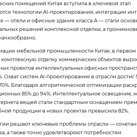
ческих помещений Китая вступила в ключевой этап
тся технологии AI-проектирования, интеграции ин
я — отели и офисные здания класса А — стали осно
альных решений комплексной отделки, а проникнов
качкообразно.
иации мебельной промышленности Китая, в первом
ю комплексную отделку коммерческих объектов вырос
ных проектов интеллектуальных офисных пространс
 Охват систем AI-проектирования в отрасли достиг 
 70%. Благодаря алгоритмической оптимизации раск
ионных 85% до 94%. Интеллектуальное освещение, 
нтернета вещей стали стандартным оснащением пре
бной продукции в новых проектах превысила 82%.
логии решают ключевые проблемы отрасли — сочетан
а, а также точно удовлетворяют потребностям