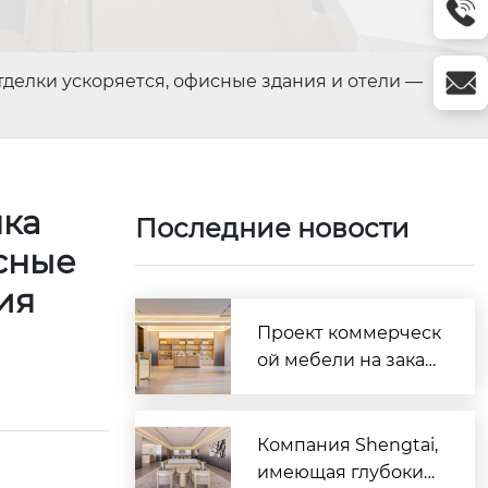
елки ускоряется, офисные здания и отели —
нка
Последние новости
сные
ия
Проект коммерческ
ой мебели на заказ
для бутик-отеля «Су
нфэн» в Урумчи зав
ершён и введён в э
Компания Shengtai,
ксплуатацию (орие
имеющая глубокие