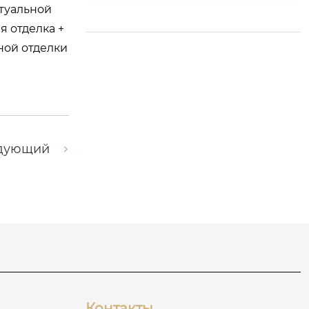
туальной
я комплексная отде
 отделка +
лка — новое направ
ной отделки
ление роста торгов
ли между Китаем и
Россией
дующий
Контакты