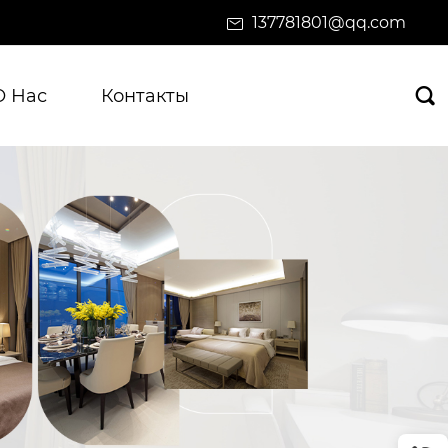
137781801@qq.com
О Нас
Контакты
