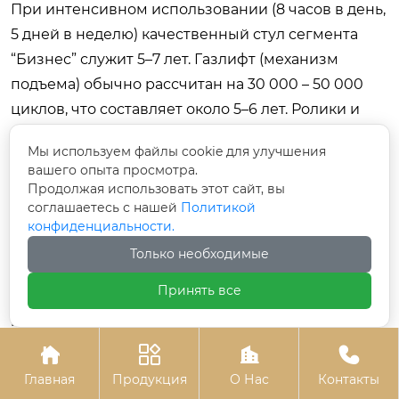
При интенсивном использовании (8 часов в день,
5 дней в неделю) качественный стул сегмента
“Бизнес” служит 5–7 лет. Газлифт (механизм
подъема) обычно рассчитан на 30 000 – 50 000
циклов, что составляет около 5–6 лет. Ролики и
подлокотники могут потребовать замены раньше,
Мы используем файлы cookie для улучшения
через 3–4 года, но они являются расходными
вашего опыта просмотра.
материалами и легко меняются.
Продолжая использовать этот сайт, вы
соглашаетесь с нашей
Политикой
Можно ли использовать геймерские кресла
конфиденциальности.
в офисе?
Только необходимые
Геймерские кресла часто имеют агрессивный
Принять все
дизайн и хорошую боковую поддержку, но они
редко соответствуют строгим офисным
эргономическим стандартам. Они часто слишком




широкие, имеют фиксированную или плохо
Главная
Продукция
О Нас
Контакты
регулируемую поясничную поддержку и