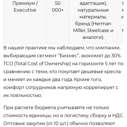
Премиум /
50
адаптация),
то
Executive
000+
натуральные
м
материалы,
ил
бренд (Herman
Miller, Steelcase и
тр
аналоги).
В нашей практике мы наблюдаем, что компании,
выбирающие сегмент “Бизнес”, экономят до 30%
TCO (Total Cost of Ownership) на горизонте 5 лет по
сравнению с теми, кто покупает дешевые кресла
и меняет их каждые два года. Кроме того,
комфорт сотрудников напрямую коррелирует с
их лояльностью.
При расчете бюджета учитывайте не только
стоимость единицы, но и логистику, сборку и НДС.
Оптовые закупки (от 10 шт.) обычно позволяют