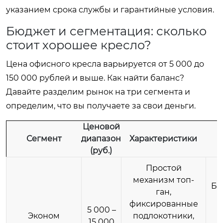
указанием срока службы и гарантийные условия.
Бюджет и сегментация: сколько
стоит хорошее кресло?
Цена офисного кресла варьируется от 5 000 до
150 000 рублей и выше. Как найти баланс?
Давайте разделим рынок на три сегмента и
определим, что вы получаете за свои деньги.
Ценовой
Сегмент
диапазон
Характеристики
(руб.)
Простой
механизм топ-
Бы
ган,
фиксированные
5 000 –
Эконом
подлокотники,
15 000
э