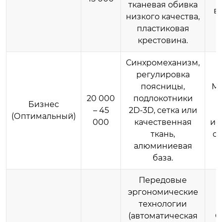
тканевая обивка
в
низкого качества,
пластиковая
крестовина.
Синхромеханизм,
регулировка
поясницы,
Ми
20 000
подлокотники
Бизнес
– 45
2D-3D, сетка или
п
(Оптимальный)
000
качественная
ис
ткань,
сл
алюминиевая
база.
Передовые
эргономические
технологии
(автоматическая
О