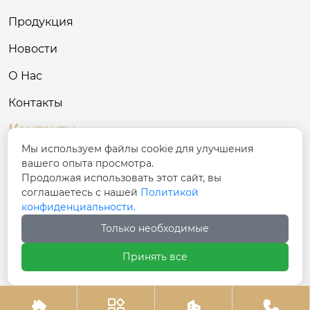
Продукция
Новости
О Нас
Контакты
Контакты
Мы используем файлы cookie для улучшения
№ 68, улица Синфу, уезд Хутуби, Чанцзи-
вашего опыта просмотра.

Хуэйский автономный округ, Синьцзян
Продолжая использовать этот сайт, вы
соглашаетесь с нашей
Политикой
конфиденциальности.

137781801@qq.com
Только необходимые

+86-17799778885
Принять все




Авторское право©ООО Синьцзян Шэнтай Гостиничная м