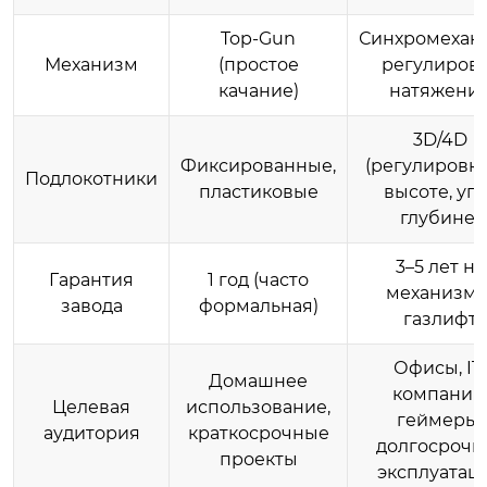
Top-Gun
Синхромехан
Механизм
(простое
регулиров
качание)
натяжени
3D/4D
Фиксированные,
(регулировка
Подлокотники
пластиковые
высоте, угл
глубине)
3–5 лет на
Гарантия
1 год (часто
механизм 
завода
формальная)
газлифт
Офисы, IT-
Домашнее
компании
Целевая
использование,
геймеры,
аудитория
краткосрочные
долгосрочн
проекты
эксплуатац