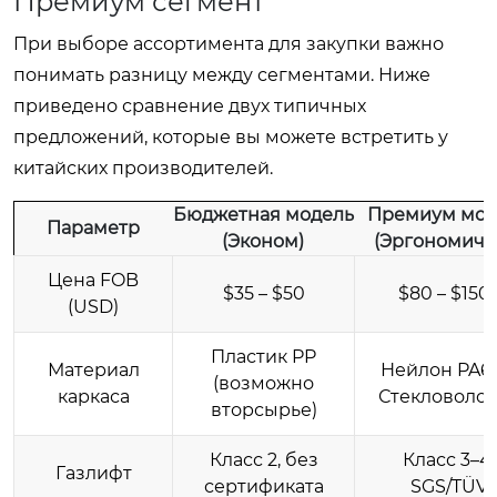
Премиум сегмент
При выборе ассортимента для закупки важно
понимать разницу между сегментами. Ниже
приведено сравнение двух типичных
предложений, которые вы можете встретить у
китайских производителей.
Бюджетная модель
Премиум мод
Параметр
(Эконом)
(Эргономичн
Цена FOB
$35 – $50
$80 – $150
(USD)
Пластик PP
Материал
Нейлон PA66
(возможно
каркаса
Стекловоло
вторсырье)
Класс 2, без
Класс 3–4,
Газлифт
сертификата
SGS/TÜV