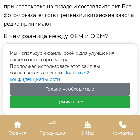
при распаковке на складе и составляйте акт. Без
фото-доказательств претензии китайские заводы
редко принимают.
В чем разница между OEM и ODM?
OEM (Original Equipment Manufacturer) означает,
Мы используем файлы cookie для улучшения
что вы заказываете производство по своим
вашего опыта просмотра.
чертежам и дизайну. ODM (Original Design
Продолжая использовать этот сайт, вы
соглашаетесь с нашей
Политикой
Manufacturer) означает, что вы выбираете
конфиденциальности.
готовую модель из каталога завода и, возможно,
Только необходимые
наносите свой логотип. Для большинства
стартапов и дистрибьюторов модель ODM
Принять все
предпочтительнее, так как она требует меньших
инвестиций в разработку и быстрее выводится




на рынок.
Главная
Продукция
О Нас
Контакты
Заключение: Ваш следующий