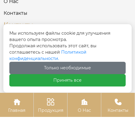
О Нас
Контакты
Контакты
Мы используем файлы cookie для улучшения
№ 68, улица Синфу, уезд Хутуби, Чанцзи-
вашего опыта просмотра.

Хуэйский автономный округ, Синьцзян
Продолжая использовать этот сайт, вы
соглашаетесь с нашей
Политикой
конфиденциальности.

137781801@qq.com
Только необходимые

+86-17799778885
Принять все




Авторское право©ООО Синьцзян Шэнтай Гостиничная м
Главная
Продукция
О Нас
Контакты
ебель