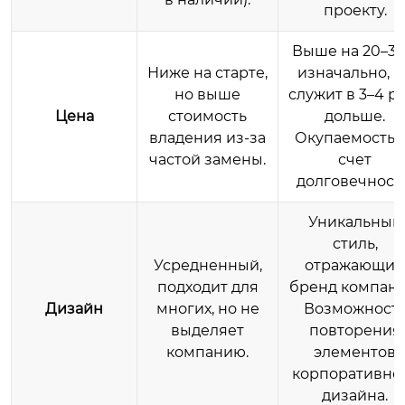
проекту.
Выше на 20–3
Ниже на старте,
изначально, н
но выше
служит в 3–4 р
Цена
стоимость
дольше.
владения из-за
Окупаемость 
частой замены.
счет
долговечност
Уникальный
стиль,
Усредненный,
отражающий
подходит для
бренд компани
Дизайн
многих, но не
Возможност
выделяет
повторения
компанию.
элементов
корпоративно
дизайна.