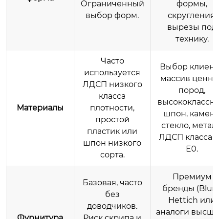
Ограниченный
формы,
выбор форм.
скругления,
вырезы под
технику.
Часто
Выбор клиент
используется
массив ценны
ЛДСП низкого
пород,
класса
высококлассн
Материалы
плотности,
шпон, камень
простой
стекло, металл
пластик или
ЛДСП класса Е
шпон низкого
Е0.
сорта.
Премиум
Базовая, часто
бренды (Blum
без
Hettich или
доводчиков.
аналоги высше
Фурнитура
Риск скрипа и