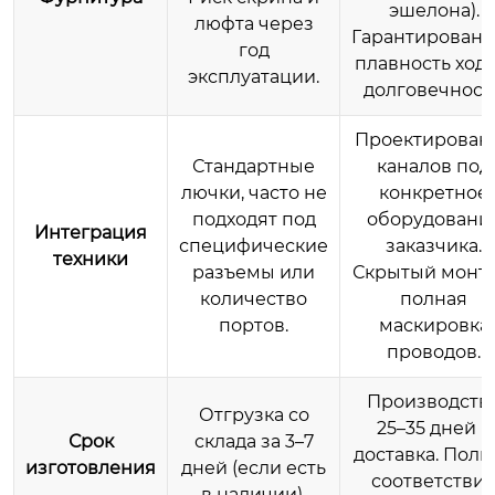
эшелона).
люфта через
Гарантированн
год
плавность хода
эксплуатации.
долговечность
Проектирован
Стандартные
каналов под
лючки, часто не
конкретное
подходят под
оборудовани
Интеграция
специфические
заказчика.
техники
разъемы или
Скрытый монта
количество
полная
портов.
маскировка
проводов.
Производств
Отгрузка со
25–35 дней +
Срок
склада за 3–7
доставка. Полн
изготовления
дней (если есть
соответстви
в наличии).