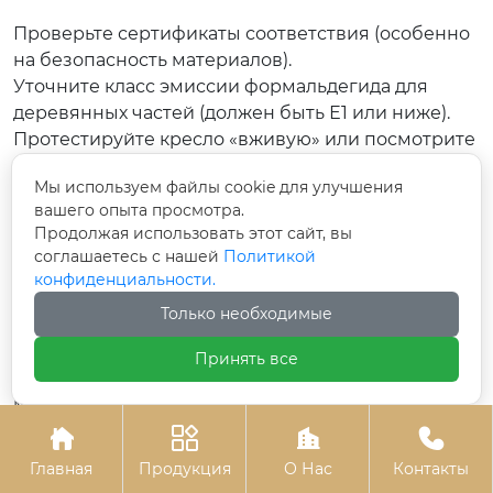
Проверьте сертификаты соответствия (особенно
на безопасность материалов).
Уточните класс эмиссии формальдегида для
деревянных частей (должен быть Е1 или ниже).
Протестируйте кресло «вживую» или посмотрите
детальные видеообзоры на предмет люфтов.
Мы используем файлы cookie для улучшения
Измерьте дверные проемы и лифт: войдет ли
вашего опыта просмотра.
собранное кресло или коробку со столом?
Продолжая использовать этот сайт, вы
Проверьте наличие инструкции на русском
соглашаетесь с нашей
Политикой
языке и паспорта изделия.
конфиденциальности.
Узнайте условия возврата: кто оплачивает
Только необходимые
обратную доставку в случае брака?
Убедитесь, что поставщик предлагает полное
Принять все
сопровождение проекта, включая дизайн и
монтаж (особенно актуально для крупных
заказов).




Заключение
Главная
Продукция
О Нас
Контакты