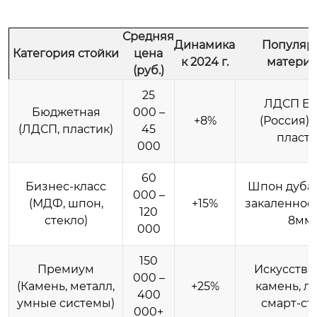
Средняя
Динамика
Популяр
Категория стойки
цена
к 2024 г.
матери
(руб.)
25
ЛДСП Eg
Бюджетная
000 –
+8%
(Россия),
(ЛДСП, пластик)
45
пласт
000
60
Бизнес-класс
Шпон дуба/
000 –
(МДФ, шпон,
+15%
закаленное 
120
стекло)
8мм
000
150
Премиум
Искусств
000 –
(Камень, металл,
+25%
камень, ла
400
умные системы)
смарт-ст
000+