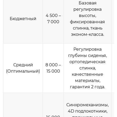
Базовая
регулировка
4 500 –
высоты,
Бюджетный
7 000
фиксированная
спинка, ткань
с
эконом-класса.
Регулировка
глубины сиденья,
ортопедическая
Средний
8 000 –
спинка,
(Оптимальный)
15 000
качественные
материалы,
гарантия 2 года.
Синхромеханизмы,
4D подлокотники,