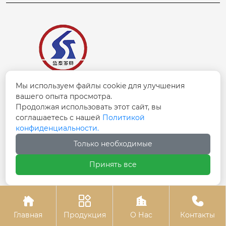
Мы используем файлы cookie для улучшения
ООО Синьцзян Шэнтай Гостиничная мебель
вашего опыта просмотра.
Продолжая использовать этот сайт, вы
Каталог
соглашаетесь с нашей
Политикой
конфиденциальности.
Главная
Только необходимые
Продукция
Принять все
Новости
О Нас




Главная
Продукция
О Нас
Контакты
Контакты