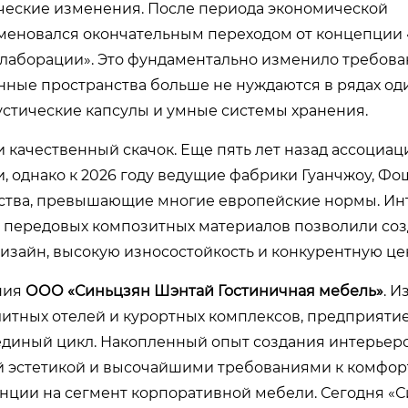
ческие изменения. После периода экономической
аменовался окончательным переходом от концепции 
оллаборации». Это фундаментально изменило требован
нные пространства больше не нуждаются в рядах о
устические капсулы и умные системы хранения.
качественный скачок. Еще пять лет назад ассоциац
, однако к 2026 году ведущие фабрики Гуанчжоу, Фо
ства, превышающие многие европейские нормы. Ин
 передовых композитных материалов позволили соз
изайн, высокую износостойкость и конкурентную це
ния
ООО «Синьцзян Шэнтай Гостиничная мебель»
. И
итных отелей и курортных комплексов, предприяти
 единый цикл. Накопленный опыт создания интерьеро
й эстетикой и высочайшими требованиями к комфорт
нции на сегмент корпоративной мебели. Сегодня «