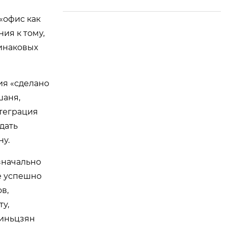
я комплексная отде
лка — новое направ
«офис как
ление роста торгов
ия к тому,
ли между Китаем и
динаковых
Россией
ия «сделано
шаня,
теграция
дать
ну.
значально
е успешно
в,
у,
Синьцзян