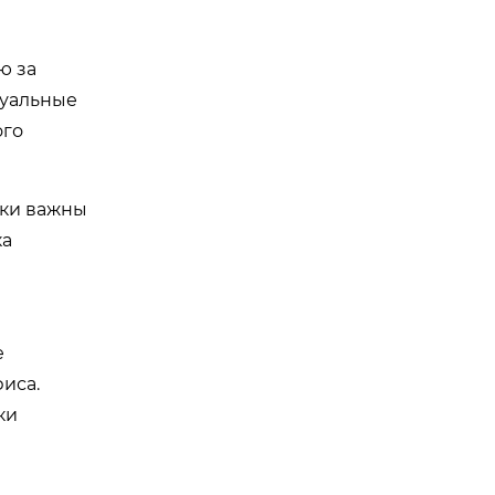
ю за
дуальные
ого
ски важны
ка
е
иса.
ки