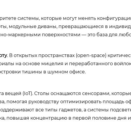
ритете системы, которые могут менять конфигураци
соты, модульные диваны, превращающиеся в индиви
тно-маркерными поверхностями — это база для люб
рту
. В открытых пространствах (open-space) критиче
риалы на основе мицелия и переработанного войло
островки тишины в шумном офисе.
а вещей (IoT). Столы оснащаются сенсорами, которы
а, помогая руководству оптимизировать площадь оф
оддерживают все типы гаджетов, а системы подсвет
а, повышая концентрацию в первой половине дня и