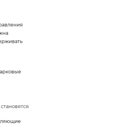
правления
жна
ерживать
парковые
 становятся
деляющие