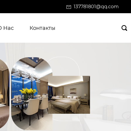
137781801@qq.com
О Нас
Контакты
