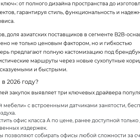
ключ»: от полного дизайна пространства до изготов
ктов, гарантируя стиль, функциональность и надежн
виса.
в, доля азиатских поставщиков в сегменте B2B-осн
лено не только ценовым фактором, но и гибкостью
ерь предлагают полную кастомизацию под брендбук 
логистические маршруты через новые сухопутные кор
едсказуемыми и быстрыми.
в 2026 году?
лей закупок выявляет три ключевых драйвера попул
 мебели» с встроенными датчиками занятости, бес
здуха.
ить офис класса А по цене, ранее доступной только
твенных издержек.
 позволяют собирать офисы любой сложности за с