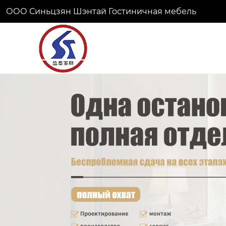
ООО Синьцзян Шэнтай Гостиничная мебель