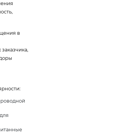
ления
ость,
ащения в
заказчика,
идоры
ярности:
проводной
 для
читанные