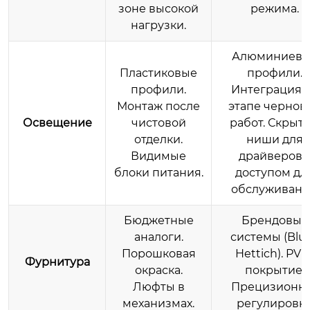
зоне высокой
режима.
нагрузки.
Алюминиев
Пластиковые
профили.
профили.
Интеграция 
Монтаж после
этапе чернов
Освещение
чистовой
работ. Скрыт
отделки.
ниши для
Видимые
драйверов 
блоки питания.
доступом дл
обслуживани
Бюджетные
Брендовые
аналоги.
системы (Blu
Порошковая
Hettich). PVD
Фурнитура
окраска.
покрытие.
Люфты в
Прецизионн
механизмах.
регулировка