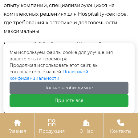
опыту компаний, специализирующихся на
комплексных решениях для Hospitality-сектора,
где требования к эстетике и долговечности
максимальны.
Например, ООО «Синьцзян Шэнтай Гостиничная
Мы используем файлы cookie для улучшения
мебель» демонстрирует подход, при котором
вашего опыта просмотра.
дизайн, разработка и производство мебели
Продолжая использовать этот сайт, вы
объединены в единый цикл. Их опыт работы с
соглашаетесь с нашей
Политикой
конфиденциальности.
элитными гостиничными комплексами и бизнес-
отелями показывает, что успешная реализация
Только необходимые
минимализма невозможна без синхронизации
Принять все
отделочных работ и изготовления мебели на
заказ. Когда мебель интегрируется в проект на




ранней стадии, удается избежать таких проблем,
как несовпадение оттенков материалов,
Главная
Продукция
О Нас
Контакты