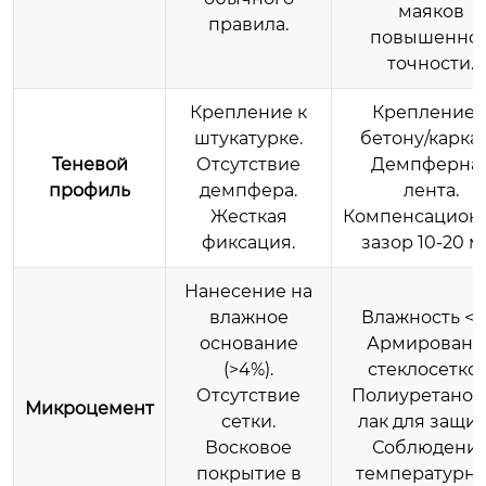
маяков
правила.
повышенно
точности.
Крепление к
Крепление 
штукатурке.
бетону/каркас
Теневой
Отсутствие
Демпферна
профиль
демпфера.
лента.
Жесткая
Компенсацион
фиксация.
зазор 10-20 м
Нанесение на
влажное
Влажность <2
основание
Армировани
(>4%).
стеклосеткой
Отсутствие
Полиуретано
Микроцемент
сетки.
лак для защит
Восковое
Соблюдени
покрытие в
температурно