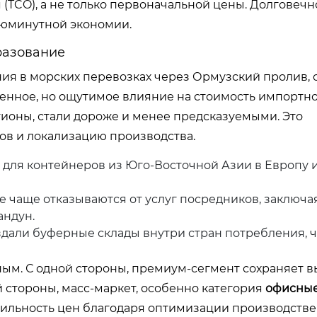
(TCO), а не только первоначальной цены. Долговечно
июминутной экономии.
разование
ния в морских перевозках через Ормузский пролив,
свенное, но ощутимое влияние на стоимость импортн
гионы, стали дороже и менее предсказуемыми. Это
ов и локализацию производства.
 для контейнеров из Юго-Восточной Азии в Европу 
е чаще отказываются от услуг посредников, заключ
андун.
али буферные склады внутри стран потребления, 
ым. С одной стороны, премиум-сегмент сохраняет 
й стороны, масс-маркет, особенно категория
офисные
бильность цен благодаря оптимизации производств