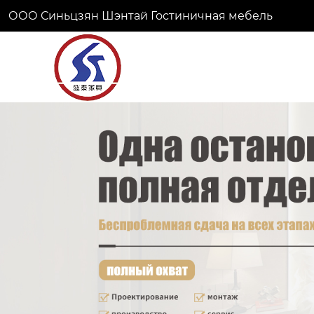
ООО Синьцзян Шэнтай Гостиничная мебель