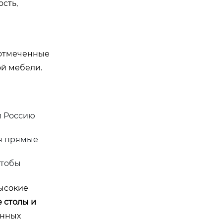
сть,
 отмеченные
ой мебели.
и Россию
ая прямые
чтобы
высокие
 столы и
енных