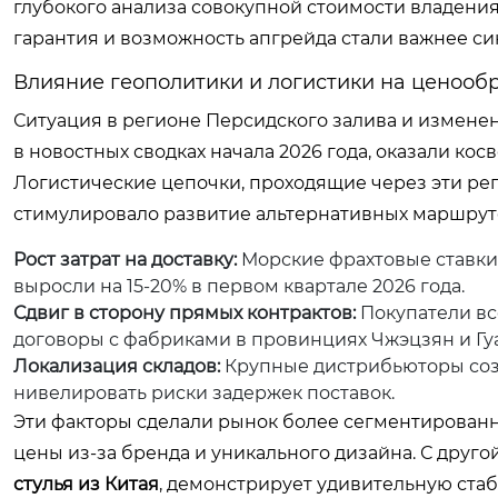
глубокого анализа совокупной стоимости владения 
гарантия и возможность апгрейда стали важнее с
Влияние геополитики и логистики на ценооб
Ситуация в регионе Персидского залива и измене
в новостных сводках начала 2026 года, оказали ко
Логистические цепочки, проходящие через эти ре
стимулировало развитие альтернативных маршрут
Рост затрат на доставку:
Морские фрахтовые ставки
выросли на 15-20% в первом квартале 2026 года.
Сдвиг в сторону прямых контрактов:
Покупатели вс
договоры с фабриками в провинциях Чжэцзян и Гу
Локализация складов:
Крупные дистрибьюторы созд
нивелировать риски задержек поставок.
Эти факторы сделали рынок более сегментированн
цены из-за бренда и уникального дизайна. С друго
стулья из Китая
, демонстрирует удивительную ста