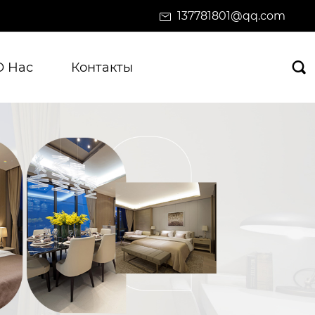
137781801@qq.com
О Нас
Контакты
