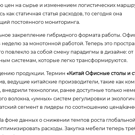
ю цен на сырье и изменением логистических маршру
 как статичная статья расходов, то сегодня она
щий постоянного мониторинга.
ное закрепление гибридного формата работы. Офи
в неделю за монотонной работой. Теперь это простра
о повлекло за собой смену парадигмы в дизайне: от
ным системам, которые легко трансформируются.
ждению продукции. Термин
«Китай Офисные столы и с
ив, ведущие китайские производители, такие как ко
, внедрили технологии, ранее доступные только не
го волокна, «умных» систем регулировки и экологи
тский сегмент в лидеры по соотношению цена/каче
а фоне данных о снижении темпов роста глобально
оптимизировать расходы. Закупка мебели теперь тре