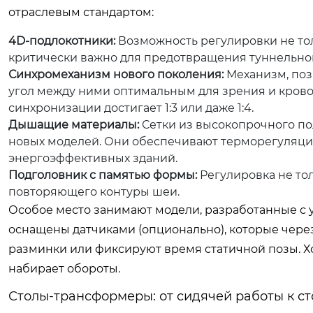
отраслевым стандартом:
4D-подлокотники:
Возможность регулировки не толь
критически важно для предотвращения туннельног
Синхромеханизм нового поколения:
Механизм, поз
угол между ними оптимальным для зрения и крово
синхронизации достигает 1:3 или даже 1:4.
Дышащие материалы:
Сетки из высокопрочного п
новых моделей. Они обеспечивают терморегуляцию
энергоэффективных зданий.
Подголовник с памятью формы:
Регулировка не тол
повторяющего контуры шеи.
Особое место занимают модели, разработанные с 
оснащены датчиками (опционально), которые чер
разминки или фиксируют время статичной позы. Хо
набирает обороты.
Столы-трансформеры: от сидячей работы к с