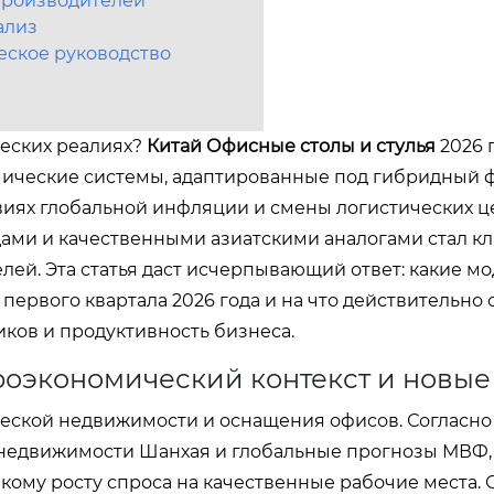
производителей
ализ
еское руководство
ческих реалиях?
Китай
Офисные столы и стулья
2026 
омические системы, адаптированные под гибридный 
виях глобальной инфляции и смены логистических ц
ми и качественными азиатскими аналогами стал к
й. Эта статья даст исчерпывающий ответ: какие м
ервого квартала 2026 года и на что действительно 
иков и продуктивность бизнеса.
роэкономический контекст и новые
ческой недвижимости и оснащения офисов. Согласн
у недвижимости Шанхая и глобальные прогнозы МВФ,
ому росту спроса на качественные рабочие места. О