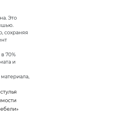
на. Это
ышью.
, сохраняя
ент
 в 70%
мата и
 материала,
стулья
имости
мебели»