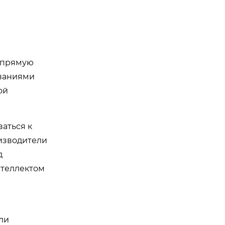
 прямую
еваниями
ой
аться к
изводители
д
нтеллектом
ли