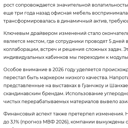
рост сопровождается значительной волатильность
еще три года назад офисная мебель воспринималась
трансформировалась в динамичный актив, требую
Ключевым драйвером изменений стало окончатель
является местом, где сотрудники проводят 5 дней 
коллаборации, встреч и решения сложных задач. Эт
индивидуальных кабинков мы переходим к модуль
Особое внимание в 2026 году уделяется происхо
перестал быть маркером низкого качества. Напрот
представленные на выставках в Гуанчжоу и Шанхае
скандинавским брендам. Использование углеродно
чистых перерабатываемых материалов вывело азиа
Финансовый аспект также претерпел изменения. Н
до 3,1% (прогноз МВФ 2026), компании вынуждены 