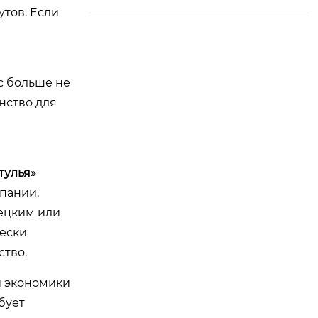
я комплексная отде
тов. Если
лка — новое направ
ление роста торгов
ли между Китаем и
Россией
с больше не
нство для
тулья»
мпании,
мецким или
чески
ство.
й экономики
бует