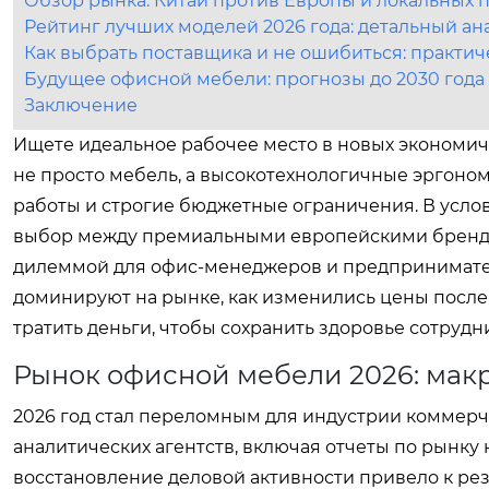
Обзор рынка: Китай против Европы и локальных 
Рейтинг лучших моделей 2026 года: детальный ан
Как выбрать поставщика и не ошибиться: практич
Будущее офисной мебели: прогнозы до 2030 года
Заключение
Ищете идеальное рабочее место в новых экономи
не просто мебель, а высокотехнологичные эргон
работы и строгие бюджетные ограничения. В усло
выбор между премиальными европейскими бренда
дилеммой для офис-менеджеров и предпринимателе
доминируют на рынке, как изменились цены после п
тратить деньги, чтобы сохранить здоровье сотрудн
Рынок офисной мебели 2026: мак
2026 год стал переломным для индустрии коммер
аналитических агентств, включая отчеты по рынк
восстановление деловой активности привело к резк