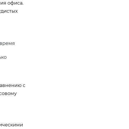
ия офиса.
удистых
 время
ько
равнению с
ссовому
тическими