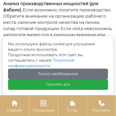
Анализ производственных мощностей (для
фабрик).
Если возможно, посетите производство.
Обратите внимание на организацию рабочего
места, наличие контроля качества на линии,
склад готовой продукции. Если visita невозможна,
запросите видео-тур в реальном времени или
свежие фото производства с датой. Проверьте
Мы используем файлы cookie для улучшения
наличие сертификатов ISO 9001, BSCI.
вашего опыта просмотра.
Тестовая закупка.
Никогда не размещайте сразу
Продолжая использовать этот сайт, вы
большой оптовый заказ. Закажите образцы (3-5
соглашаетесь с нашей
Политикой
кресел разных моделей). Протестируйте их в
конфиденциальности.
реальных условиях: посадите людей разного веса,
Только необходимые
покрутите механизмы, оцените запах материалов.
Разберите одно кресло, чтобы посмотреть
Принять все
качество сварки швов, толщину металла,
состояние газлифта.




Оценка коммуникации.
Как быстро отвечает
менеджер? Насколько компетентны его ответы?
Главная
Продукция
О Нас
Контакты
Понимает ли он технические нюансы или просто