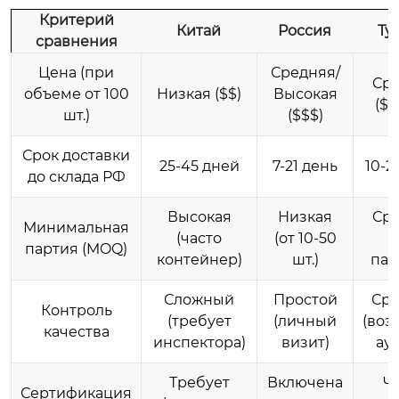
Критерий
Китай
Россия
Ту
сравнения
Цена (при
Средняя/
Ср
объеме от 100
Низкая ($$)
Высокая
($$
шт.)
($$$)
Срок доставки
25-45 дней
7-21 день
10-2
до склада РФ
Высокая
Низкая
Ср
Минимальная
(часто
(от 10-50
партия (MOQ)
контейнер)
шт.)
пал
Сложный
Простой
Ср
Контроль
(требует
(личный
(во
качества
инспектора)
визит)
ау
Требует
Включена
Ч
Сертификация