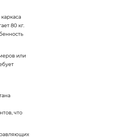
 каркаса
ет 80 кг.
обенность
ймеров или
ебует
тана
нтов, что
аправляющих