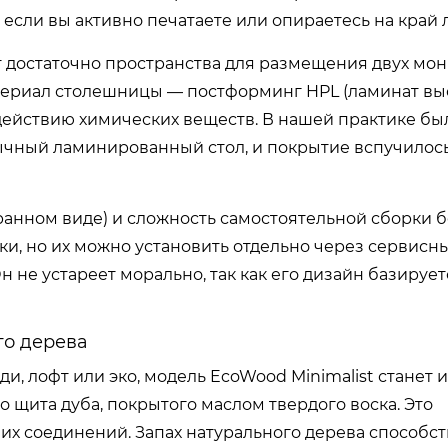
 если вы активно печатаете или опираетесь на край 
т достаточно пространства для размещения двух мо
атериал столешницы — постформинг HPL (ламинат вы
здействию химических веществ. В нашей практике был
ычный ламинированный стол, и покрытие вспучилось
ранном виде) и сложность самостоятельной сборки б
ки, но их можно установить отдельно через сервисн
н не устареет морально, так как его дизайн базирует
го дерева
и, лофт или эко, модель EcoWood Minimalist станет
 щита дуба, покрытого маслом твердого воска. Это
их соединений. Запах натурального дерева способст