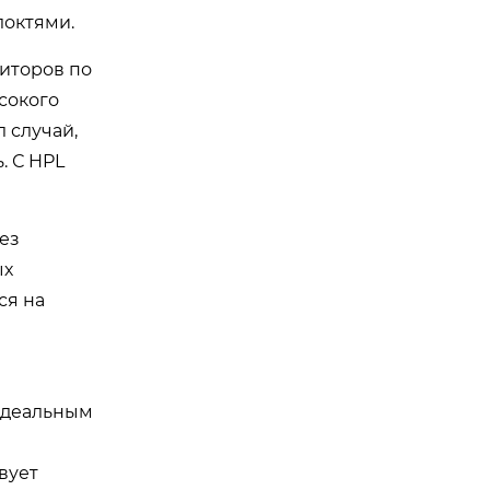
локтями.
ниторов по
сокого
 случай,
. С HPL
ез
ых
ся на
 идеальным
вует