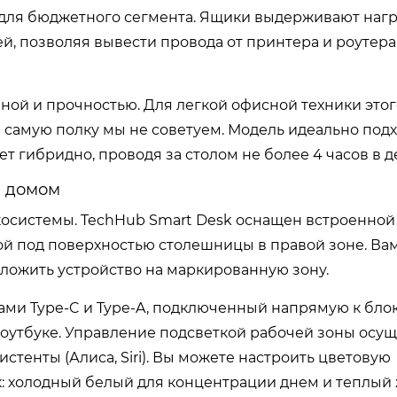
для бюджетного сегмента. Ящики выдерживают нагру
й, позволяя вывести провода от принтера и роутера
ной и прочностью. Для легкой офисной техники этог
а самую полку мы не советуем. Модель идеально под
ет гибридно, проводя за столом не более 4 часов в д
м домом
косистемы. TechHub Smart Desk оснащен встроенной
ой под поверхностью столешницы в правой зоне. Ва
оложить устройство на маркированную зону.
тами Type-C и Type-A, подключенный напрямую к блок
ноутбуке. Управление подсветкой рабочей зоны осу
тенты (Алиса, Siri). Вы можете настроить цветовую
ок: холодный белый для концентрации днем и теплый