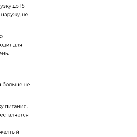
зку до 15
 наружу, не
о
ходит для
ень.
м больше не
у питания.
ществляется
 желтый