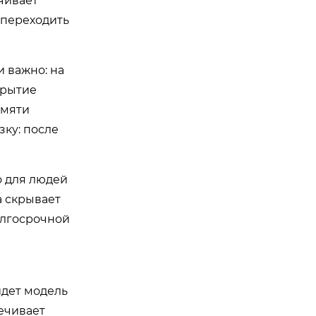
чивает
 переходить
и важно: на
крытие
амяти
ку: после
о для людей
а скрывает
олгосрочной
йдет модель
печивает