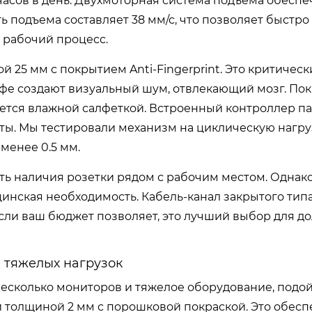
 часов в день. Двухмоторная система подъема обеспе
ть подъема составляет 38 мм/с, что позволяет быстро
 рабочий процесс.
25 мм с покрытием Anti-Fingerprint. Это критическ
офе создают визуальный шум, отвлекающий мозг. По
ается влажной салфеткой. Встроенный контроллер п
ты. Мы тестировали механизм на циклическую нагруз
менее 0.5 мм.
ть наличия розетки рядом с рабочим местом. Однак
цинская необходимость. Кабель-канал закрытого тип
 Если ваш бюджет позволяет, это лучший выбор для д
ля тяжелых нагрузок
 несколько мониторов и тяжелое оборудование, подо
али толщиной 2 мм с порошковой покраской. Это обес