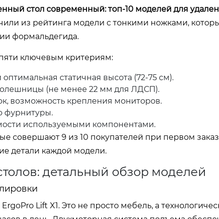
нный стол современный: топ-10 моделей для удале
лючили из рейтинга модели с тонкими ножками, кото
сии формальдегида.
 пяти ключевым критериям:
птимальная статичная высота (72-75 см).
олешницы (не менее 22 мм для ЛДСП).
ок, возможность крепления мониторов.
о фурнитуры.
мости используемыми компонентами.
ые совершают 9 из 10 покупателей при первом зака
ие детали каждой модели.
столов: детальный обзор моделей
улировки
goPro Lift X1. Это не просто мебель, а технологичес