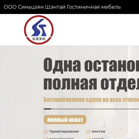
ООО Синьцзян Шэнтай Гостиничная мебель