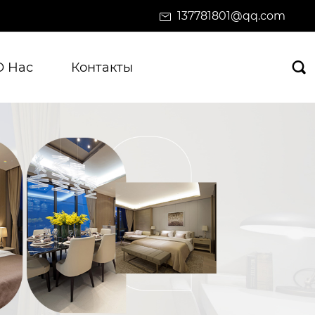
137781801@qq.com
О Нас
Контакты
