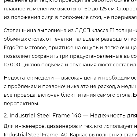
решение для тех, кто проводит за работой более 6
плавное изменение высоты от 60 до 125 см. Скорос
из положения сидя в положение стоя, не прерывая
Столешница выполнена из ЛДСП класса E1 толщиной 
обычных столах отпечатки пальцев и разводы от к
ErgoPro матовое, приятное на ощупь и легко очищ
позволяет сохранить три предустановленные высо
10 000 циклов подъема и опускания люфт составил 
Недостаток модели — высокая цена и необходимос
с проблемами позвоночника это не расход, а меди
все провода, включая блок питания самого стола.
перспективы.
2. Industrial Steel Frame 140 — Надежность д
Для инженеров, дизайнеров и тех, кто использует
Industrial Steel Frame 140. Каркас выполнен из ст