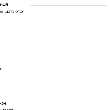
я комплексная отде
нной
лка — новое направ
рые шатаются
ление роста торгов
ли между Китаем и
Россией
зе
кое