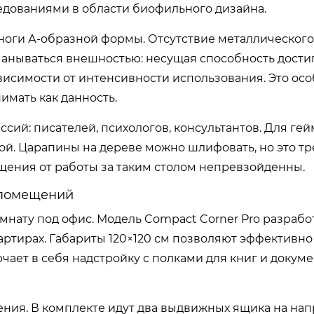
едованиями в области биофильного дизайна.
ноги А-образной формы. Отсутствие металлического
манываться внешностью: несущая способность достига
ависимости от интенсивности использования. Это ос
имать как данность.
сий: писателей, психологов, консультантов. Для ге
й. Царапины на дереве можно шлифовать, но это тр
щения от работы за таким столом непревзойденны.
 помещений
омнату под офис. Модель Compact Corner Pro разрабо
артирах. Габариты 120×120 см позволяют эффективно
чает в себя надстройку с полками для книг и докуме
ения. В комплекте идут два выдвижных ящика на н