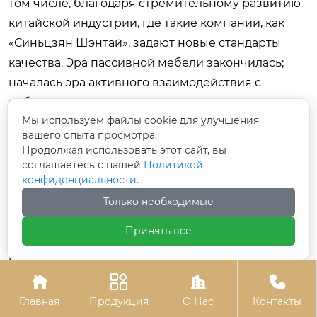
том числе, благодаря стремительному развитию
китайской индустрии, где такие компании, как
«Синьцзян Шэнтай», задают новые стандарты
качества. Эра пассивной мебели закончилась;
началась эра активного взаимодействия с
рабочим пространством.
Мы используем файлы cookie для улучшения
Заключение
вашего опыта просмотра.
Продолжая использовать этот сайт, вы
Подводя итог обзору рынка письменных столов
соглашаетесь с нашей
Политикой
2026 года, можно констатировать: мы находимся
конфиденциальности.
на пороге новой эры организации рабочего
Только необходимые
пространства. Сочетание эргономики,
Принять все
экологичности и цифровых технологий создает
продукты, которые ранее казались фантастикой.
Доступность этих решений, во многом




обеспеченная мощным производственным
Главная
Продукция
О Нас
Контакты