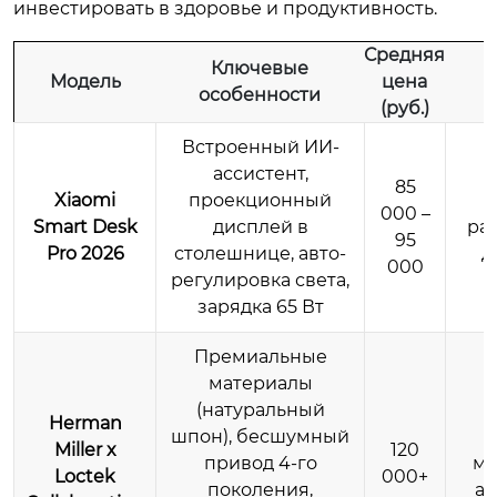
инвестировать в здоровье и продуктивность.
Средняя
Ключевые
Модель
цена
особенности
(руб.)
Встроенный ИИ-
ассистент,
85
Xiaomi
проекционный
000 –
Smart Desk
дисплей в
ра
95
Pro 2026
столешнице, авто-
д
000
регулировка света,
зарядка 65 Вт
Премиальные
материалы
(натуральный
Herman
шпон), бесшумный
Miller x
120
привод 4-го
ме
Loctek
000+
поколения,
ар