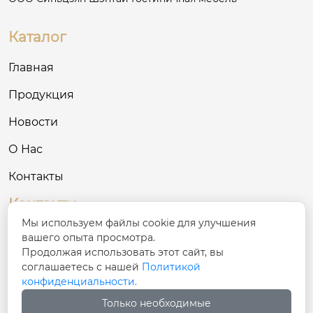
Каталог
Главная
Продукция
Новости
О Нас
Контакты
Контакты
Мы используем файлы cookie для улучшения
№ 68, улица Синфу, уезд Хутуби, Чанцзи-
вашего опыта просмотра.

Хуэйский автономный округ, Синьцзян
Продолжая использовать этот сайт, вы
соглашаетесь с нашей
Политикой
конфиденциальности.

137781801@qq.com
Только необходимые