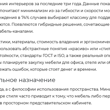
ия интерьеров за последние три года. Данные пока
очитают минимализм из-за гибкости и скорости мон
ждения в 74% случаев выбирают классику для подд
раются. Появляются гибридные решения, сочетающие
абель-каналами.
стики, материалы, стоимость владения и эргономиче
ользовать абстрактные понятия «красиво» или «стил
ойкости, стандарты ГОСТ и ISO, а также реальный оп
вы планируете закупку мебели для офиса, отеля или 
ежать ошибок, которые стоят денег и времени.
льное назначение
а, а с философии использования пространства. Ми
е стиля часто приводит к тому, что мебель либо пе
в просторном представительском кабинете.