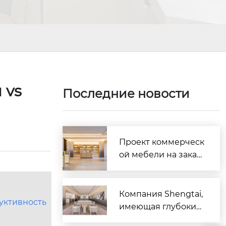
 vs
Последние новости
Проект коммерческ
ой мебели на заказ
для бутик-отеля «Су
нфэн» в Урумчи зав
ершён и введён в э
Компания Shengtai,
уктивность
ксплуатацию (орие
имеющая глубокие
нтация на русскояз
корни в индустрии