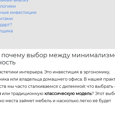
льный анализ
ологиям
очные инвестиции
ентами
дарт?
упщика
: почему выбор между минимализм
ность
эстетики интерьера. Это инвестиция в эргономику,
ника или владельца домашнего офиса. В нашей прак
тв мы часто сталкиваемся с дилеммой: что выбрать
л
или традиционную
классическую модель
? Этот выб
ько места займет мебель и насколько легко её будет