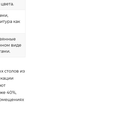
цвета.
ами,
итура как
евянные
анном виде
тами.
х столов из
икации
яют
же 40%,
помещениях