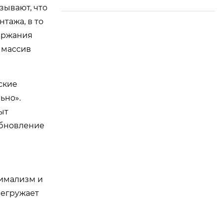
я комплексная отде
зывают, что
лка — новое направ
тажа, в то
ление роста торгов
ержания
ли между Китаем и
 массив
Россией
ские
ьно».
ыт
обновление
нимализм и
регружает