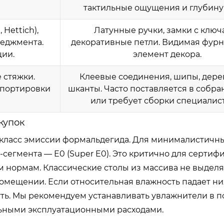
тактильные ощущения и глубину 
Hettich),
Латунные ручки, замки с ключ
неджмента.
декоративные петли. Видимая фурн
ии.
элемент декора.
 стяжки.
Клеевые соединения, шипы, дер
спортировки
шканты. Часто поставляется в собр
или требует сборки специалис
купок
 класс эмиссии формальдегида. Для минималистичны
-сегмента — E0 (Super E0). Это критично для сертиф
 нормам. Классические столы из массива не выдел
помещении. Если относительная влажность падает ни
уть. Мы рекомендуем устанавливать увлажнители в 
льными эксплуатационными расходами.