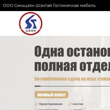
ООО Синьцзян Шэнтай Гостиничная мебель