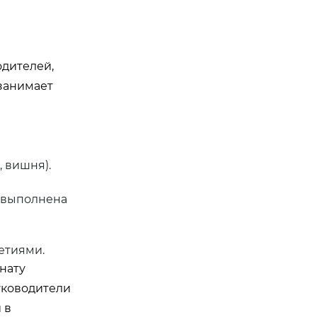
одителей,
 занимает
 вишня).
а выполнена
етиями.
нату
руководители
 в