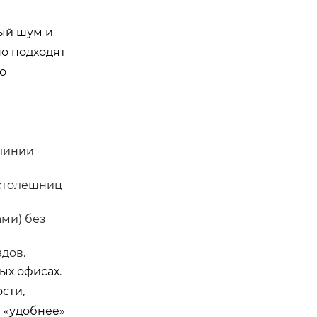
ый шум и
но подходят
о
 линии
 столешниц
ми) без
дов.
ых офисах.
сти,
и «удобнее»