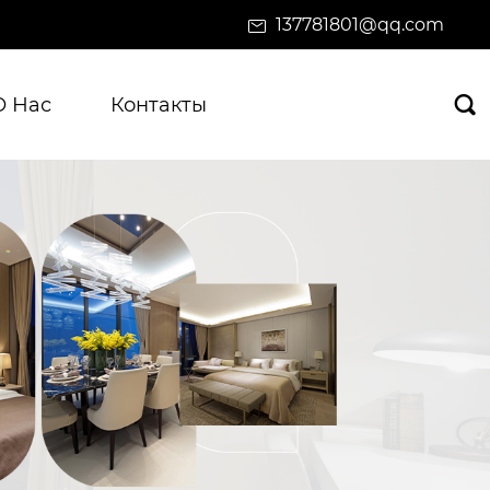
137781801@qq.com
О Нас
Контакты
