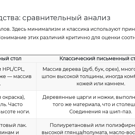
дства: сравнительный анализ
алов. Здесь минимализм и классика используют при
Понимание этих различий критично для оценки соо
ый стол
Классический письменный с
 HPL/CPL,
Массив дерева (дуб, бук, орех), мн
еже — массив
шпон высокой толщины, иногда ком
.
кожей или камнем.
окраска),
Деревянные царги и ножки, выпол
ль. Часто
того же материала, что и столе
ысоте ноги.
Соединения на шип-паз.
товый лак.
Полиуретановый или полиэфирн
пинам и
высокой глянца/полумата, масло-вос