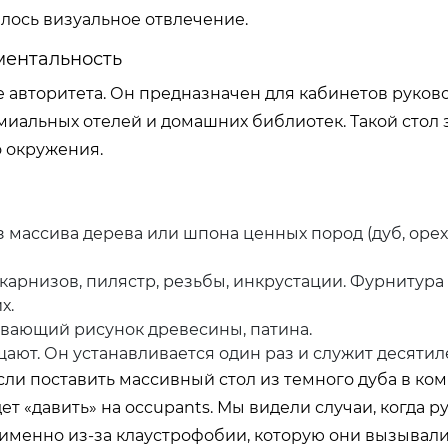
лось визуальное отвлечение.
ументальность
 авторитета. Он предназначен для кабинетов руков
миальных отелей и домашних библиотек. Такой стол
о окружения.
 массива дерева или шпона ценных пород (дуб, орех,
арнизов, пилястр, резьбы, инкрустации. Фурнитур
х.
кивающий рисунок древесины, патина.
ают. Он устанавливается один раз и служит десятил
сли поставить массивный стол из темного дуба в ком
ет «давить» на occupants. Мы видели случаи, когда 
 именно из-за клаустрофобии, которую они вызывали