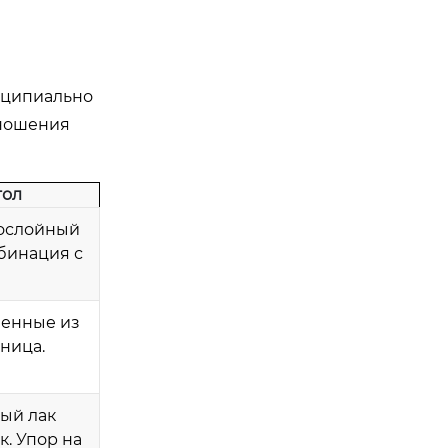
нципиально
тношения
тол
огослойный
бинация с
ненные из
шница.
ый лак
к. Упор на