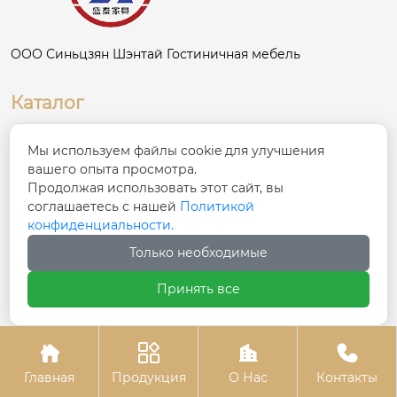
ООО Синьцзян Шэнтай Гостиничная мебель
Каталог
Главная
Мы используем файлы cookie для улучшения
вашего опыта просмотра.
Продукция
Продолжая использовать этот сайт, вы
соглашаетесь с нашей
Политикой
Новости
конфиденциальности.
О Нас
Только необходимые
Контакты
Принять все
Контакты




№ 68, улица Синфу, уезд Хутуби, Чанцзи-

Хуэйский автономный округ, Синьцзян
Главная
Продукция
О Нас
Контакты